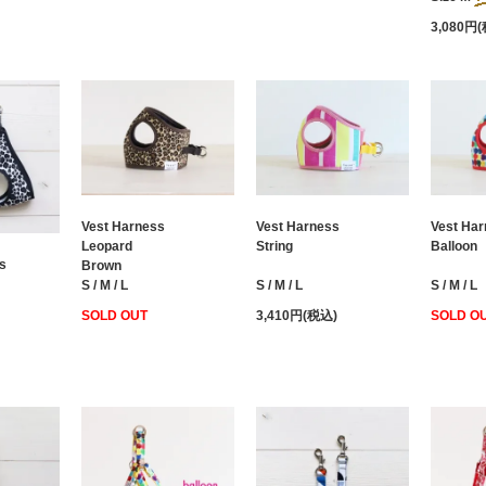
3,080円
Vest Harness
Vest Harness
Vest Ha
String
Leopard
Balloon
s
Brown
S / M / L
S / M / L
S / M / L
3,410円(税込)
SOLD OUT
SOLD O