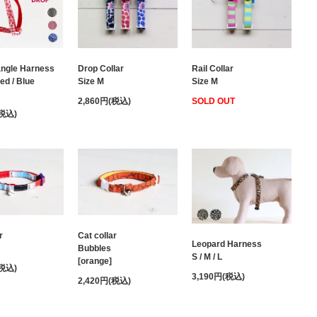
angle Harness
Drop Collar
Rail Collar
ed / Blue
Size M
Size M
2,860円(税込)
SOLD OUT
(税込)
r
Cat collar
Leopard Harness
Bubbles
S / M / L
[orange]
(税込)
3,190円(税込)
2,420円(税込)