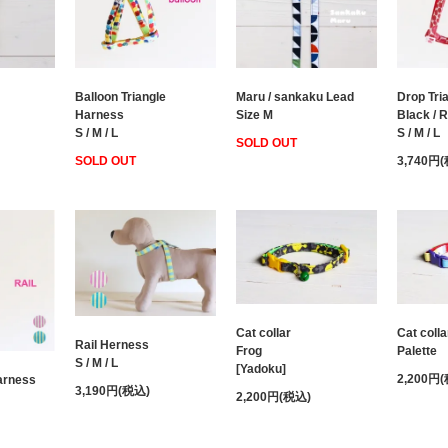
Balloon Triangle
Maru / sankaku Lead
Drop Tri
Harness
Size M
Black / R
S / M / L
S / M / L
SOLD OUT
SOLD OUT
3,740円
Cat collar
Cat colla
Rail Herness
Frog
Palette
S / M / L
[Yadoku]
2,200円
Harness
3,190円(税込)
2,200円(税込)