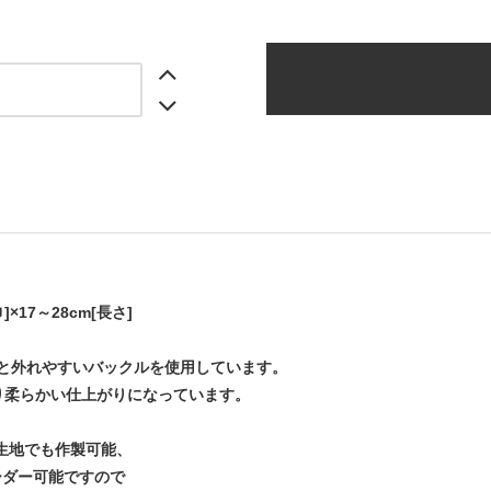
cm[巾]×17～28cm[長さ]
ると外れやすいバックルを使用しています。
arより柔らかい仕上がりになっています。
r の生地でも作製可能、
ーダー可能ですので