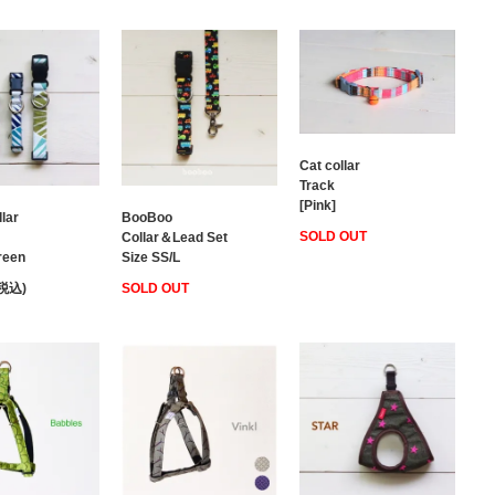
Cat collar
Track
[Pink]
lar
BooBoo
SOLD OUT
Collar＆Lead Set
reen
Size SS/L
(税込)
SOLD OUT