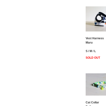
Vest Harness
Maru
S / M / L
SOLD OUT
Cat Collar