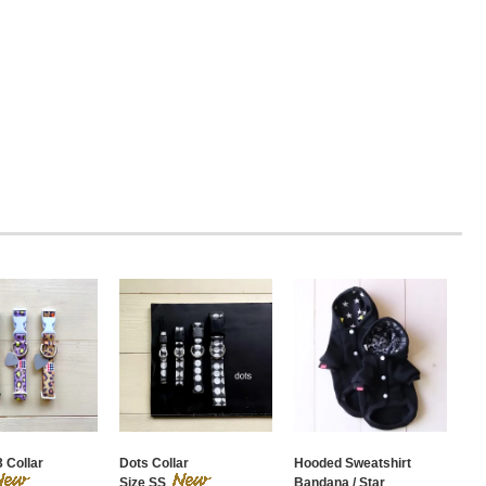
 Collar
Dots Collar
Hooded Sweatshirt
Size SS
Bandana / Star