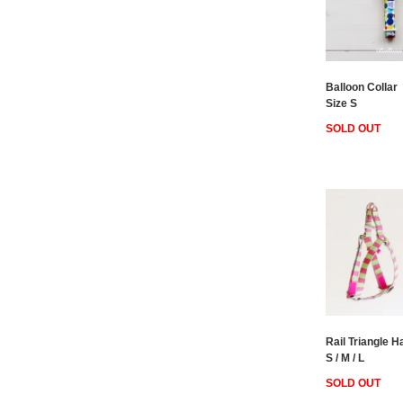
Balloon Collar
Size S
SOLD OUT
Rail Triangle 
S / M / L
SOLD OUT