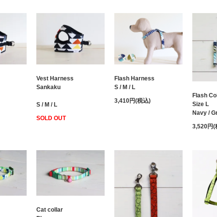
Flash Harness
Vest Harness
S / M / L
Sankaku
Flash Col
3,410円(税込)
Size L
S / M / L
Navy / G
SOLD OUT
3,520円
Cat collar