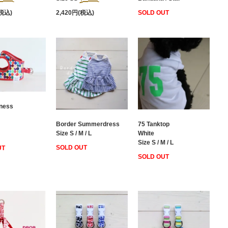
SOLD OUT
(税込)
2,420円(税込)
rness
Border Summerdress
75 Tanktop
Size S / M / L
White
Size S / M / L
SOLD OUT
UT
SOLD OUT