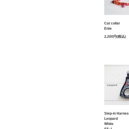
Cat collar
Ente
2,200円(税込)
Step-in Harnes
Leopard
White