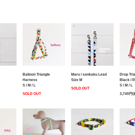
Balloon Triangle
Maru / sankaku Lead
Drop Tri
Harness
Size M
Black / R
S / M / L
S / M / L
SOLD OUT
SOLD OUT
3,740円