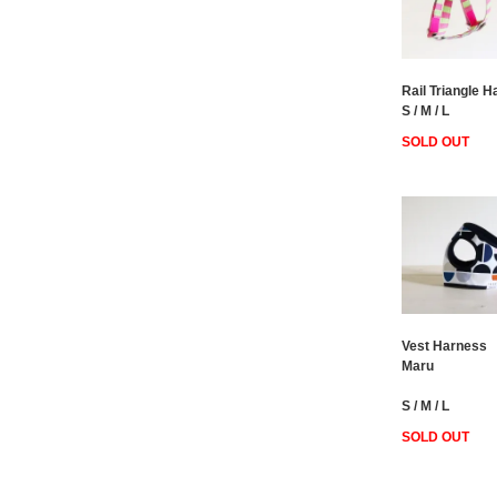
Rail Triangle 
S / M / L
SOLD OUT
Vest Harness
Maru
S / M / L
SOLD OUT