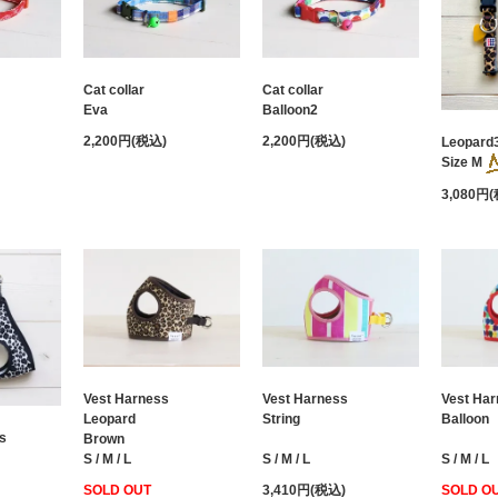
Cat collar
Cat collar
Eva
Balloon2
2,200円(税込)
2,200円(税込)
Leopard3
Size M
3,080円
Vest Harness
Vest Harness
Vest Ha
String
Leopard
Balloon
s
Brown
S / M / L
S / M / L
S / M / L
3,410円(税込)
SOLD OUT
SOLD O