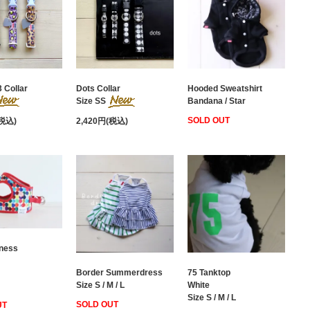
 Collar
Dots Collar
Hooded Sweatshirt
Size SS
Bandana / Star
SOLD OUT
(税込)
2,420円(税込)
rness
Border Summerdress
75 Tanktop
Size S / M / L
White
Size S / M / L
SOLD OUT
UT