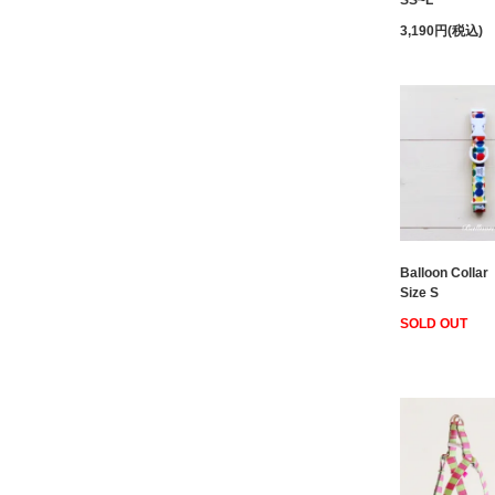
SS~L
3,190円(税込)
Balloon Collar
Size S
SOLD OUT