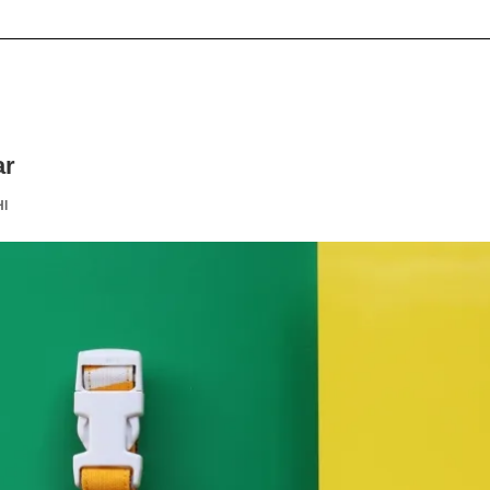
ar
HI