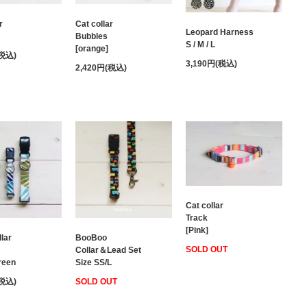
r
Cat collar
Leopard Harness
Bubbles
S / M / L
[orange]
(税込)
3,190円(税込)
2,420円(税込)
Cat collar
Track
[Pink]
lar
BooBoo
SOLD OUT
Collar＆Lead Set
reen
Size SS/L
(税込)
SOLD OUT