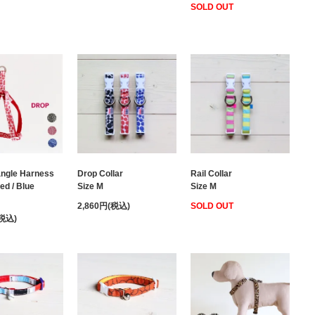
SOLD OUT
angle Harness
Drop Collar
Rail Collar
ed / Blue
Size M
Size M
2,860円(税込)
SOLD OUT
(税込)