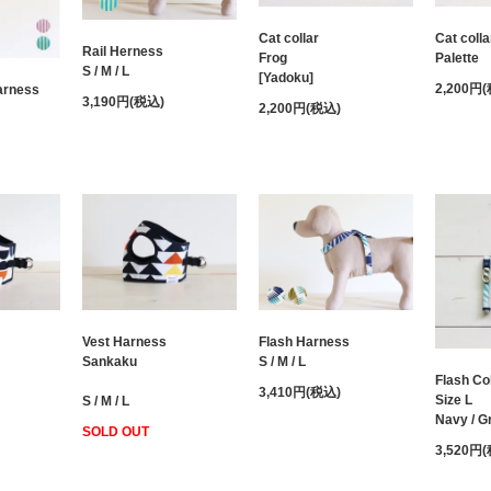
Cat collar
Cat colla
Rail Herness
Frog
Palette
S / M / L
[Yadoku]
2,200円
Harness
3,190円(税込)
2,200円(税込)
Flash Harness
Vest Harness
S / M / L
Sankaku
Flash Col
3,410円(税込)
Size L
S / M / L
Navy / G
SOLD OUT
3,520円